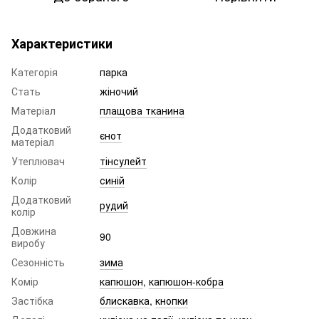
Характеристики
Категорія
парка
Стать
жіночий
Матеріал
плащова тканина
Додатковий
єнот
матеріал
Утеплювач
тінсулейт
Колір
синій
Додатковий
рудий
колір
Довжина
90
виробу
Сезонність
зима
Комір
капюшон
,
капюшон-кобра
Застібка
блискавка
,
кнопки