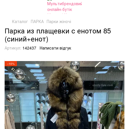
Каталог
ПАРКА
Парки жіночі
Парка из плащевки с енотом 85
(синий+енот)
Артикул:
142437
Написати відгук
−10%