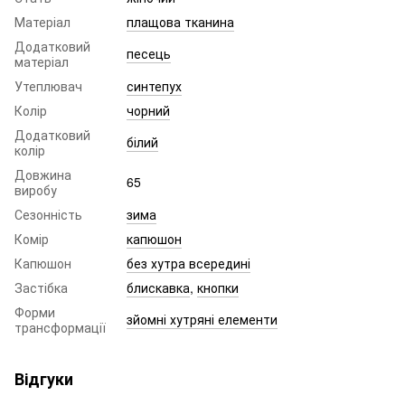
Матеріал
плащова тканина
Додатковий
песець
матеріал
Утеплювач
синтепух
Колір
чорний
Додатковий
білий
колір
Довжина
65
виробу
Сезонність
зима
Комір
капюшон
Капюшон
без хутра всередині
Застібка
блискавка
,
кнопки
Форми
зйомні хутряні елементи
трансформації
Відгуки