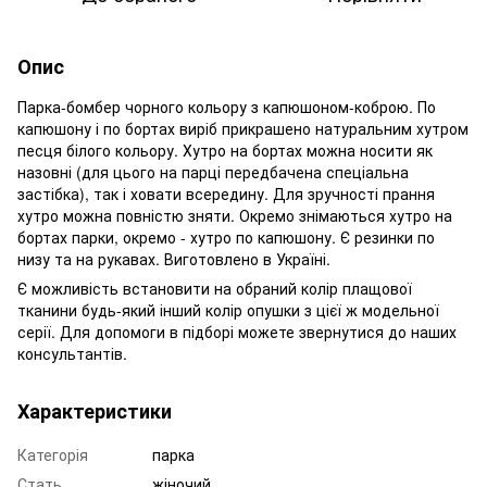
Опис
Парка-бомбер чорного кольору з капюшоном-коброю. По
капюшону і по бортах виріб прикрашено натуральним хутром
песця білого кольору. Хутро на бортах можна носити як
назовні (для цього на парці передбачена спеціальна
застібка), так і ховати всередину. Для зручності прання
хутро можна повністю зняти. Окремо знімаються хутро на
бортах парки, окремо - хутро по капюшону. Є резинки по
низу та на рукавах. Виготовлено в Україні.
Є можливість встановити на обраний колір плащової
тканини будь-який інший колір опушки з цієї ж модельної
серії. Для допомоги в підборі можете звернутися до наших
консультантів.
Характеристики
Категорія
парка
Стать
жіночий