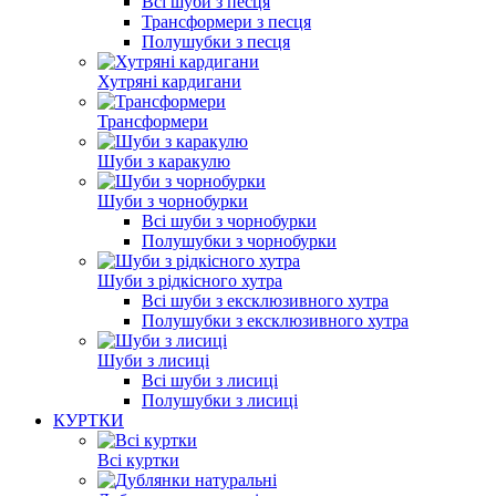
Всі шуби з песця
Трансформери з песця
Полушубки з песця
Хутряні кардигани
Трансформери
Шуби з каракулю
Шуби з чорнобурки
Всі шуби з чорнобурки
Полушубки з чорнобурки
Шуби з рідкісного хутра
Всі шуби з ексклюзивного хутра
Полушубки з ексклюзивного хутра
Шуби з лисиці
Всі шуби з лисиці
Полушубки з лисиці
КУРТКИ
Всі куртки