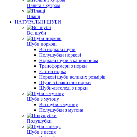
Пальта з хутром
Плащі
НАТУРАЛЬНІ ШУБИ
Всі шуби
Шуби норкові
Всі норкові шуби
Полушубки норкові
Норкові шуби з капюшоном
Трансформери з норки
Елітна норка
Норкові шуби великих розмірів
Шуби з блакитної норки
Шуби-автоледі з норки
Шуби з мутону
Всі шуби з мутону
Полушубки з мутона
Полушубки
Шуби з песця