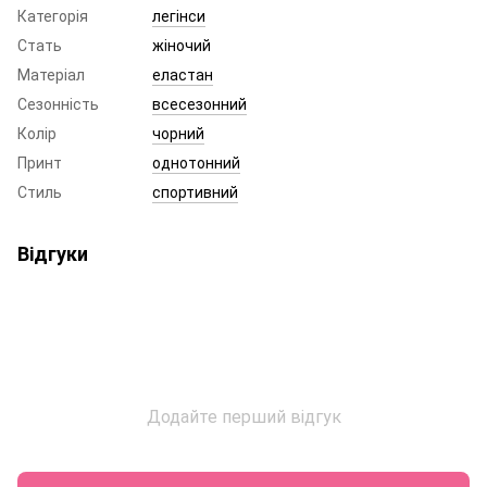
Категорія
легінси
Стать
жіночий
Матеріал
еластан
Сезонність
всесезонний
Колір
чорний
Принт
однотонний
Стиль
спортивний
Відгуки
Додайте перший відгук