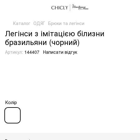
Каталог
ОДЯГ
Брюки та легінси
Легінси з імітацією білизни
бразильяни (чорний)
Артикул:
144407
Написати відгук
Колір