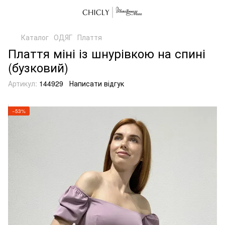
Каталог
ОДЯГ
Плаття
Плаття міні із шнурівкою на спині
(бузковий)
Артикул:
144929
Написати відгук
−53%