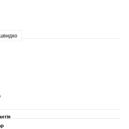
 швидко
а
антія
ар