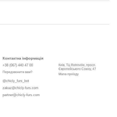
Контактна інформація
+38 (067) 440 47 00
Київ, ТЦ Retroville, просп.
Європейського Союзу, 47
Передзвонити вам?
Мапа проїзду
@chicly_furs_bot
zakaz@chicly-furs.com
partner@chicly-furs.com