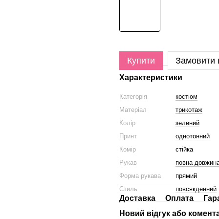
Купити
Замовити
Характеристики
Категорія
костюм
Матеріал
трикотаж
Колір
зелений
Принт
однотонний
Комір
стійка
Рукав
повна довжин
Форма рукава
прямий
Стиль
повсякденний
Доставка
Оплата
Гар
Новий відгук або комент