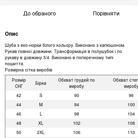
До обраного
Порівняти
Опис
Шуба з еко-норки білого кольору. Виконано з капюшоном.
Рукав повної довжини. Трансформація в полушубок і по
рукаву в довжину 3/4. Виконано в поперечному типі
пошиття.
Розмірна сітка виробів
Розмір
Обхват грудей по
Обхват сте
Бірка
СНГ
виробу
вироб
42
S
90
96
44
M
94
100
46
L
98
104
48
XL
102
108
50
2XL
106
110