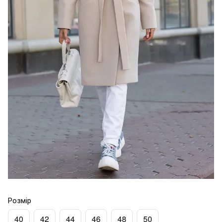
Розмір
40
42
44
46
48
50