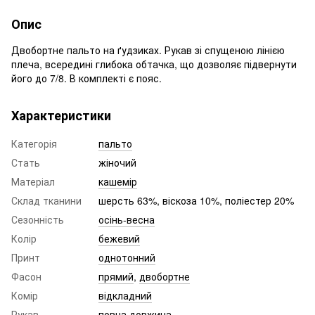
Опис
Двобортне пальто на ґудзиках. Рукав зі спущеною лінією
плеча, всередині глибока обтачка, що дозволяє підвернути
його до 7/8. В комплекті є пояс.
Характеристики
Категорія
пальто
Стать
жіночий
Матеріал
кашемір
Склад тканини
шерсть 63%, віскоза 10%, поліестер 20%
Сезонність
осінь-весна
Колір
бежевий
Принт
однотонний
Фасон
прямий
,
двобортне
Комір
відкладний
Рукав
повна довжина