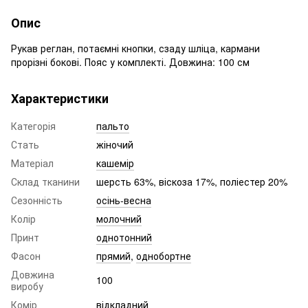
Опис
Рукав реглан, потаємні кнопки, сзаду шліца, кармани
прорізні бокові. Пояс у комплекті. Довжина: 100 см
Характеристики
Категорія
пальто
Стать
жіночий
Матеріал
кашемір
Склад тканини
шерсть 63%, віскоза 17%, поліестер 20%
Сезонність
осінь-весна
Колір
молочний
Принт
однотонний
Фасон
прямий
,
однобортне
Довжина
100
виробу
Комір
відкладний