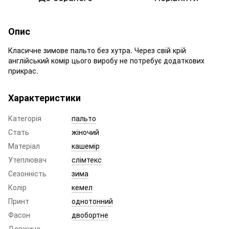
Опис
Класичне зимове пальто без хутра. Через свій крій
англійський комір цього виробу не потребує додаткових
прикрас.
Характеристики
Категорія
пальто
Стать
жіночий
Матеріал
кашемір
Утеплювач
слімтекс
Сезонність
зима
Колір
кемел
Принт
однотонний
Фасон
двобортне
Довжина