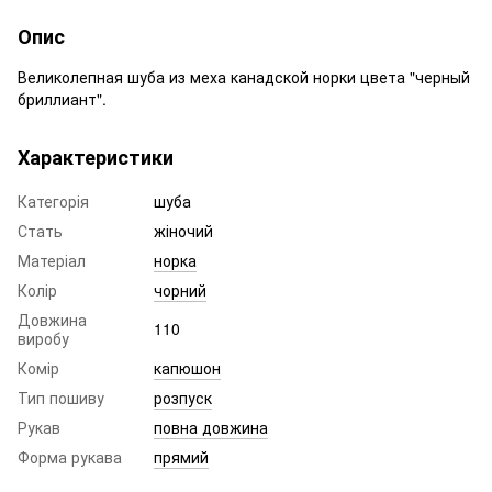
Опис
Великолепная шуба из меха канадской норки цвета "черный
бриллиант".
Характеристики
Категорія
шуба
Стать
жіночий
Матеріал
норка
Колір
чорний
Довжина
110
виробу
Комір
капюшон
Тип пошиву
розпуск
Рукав
повна довжина
Форма рукава
прямий