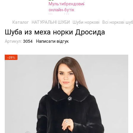
Каталог
НАТУРАЛЬНІ ШУБИ
Шуби норкові
Всі норкові шу
Шуба из меха норки Дросида
Артикул:
3054
Написати відгук
−29%