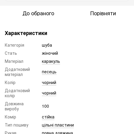
До обраного
Порівняти
Характеристики
Категорія
шуба
Стать
жіночий
Матеріал
каракуль
Додатковий
песець
матеріал
Колір
чорний
Додатковий
чорний
колір
Довжина
100
виробу
Комір
стійка
Тип пошиву
цільні пластини
Рукав
повна довжина