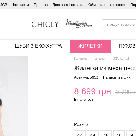
ИЄВІ
Контакти
Про нас
Доставка і оплата
Обмін та повернення
По
ШУБИ З ЕКО-ХУТРА
ЖИЛЕТКИ
ПУХОВ
Головна
Каталог
ЖИЛЕТКИ
Жилетка из меха пес
Артикул: 5952
Написати відгук
8 699 грн
9 799 
В наявності
Розмір
42
44
46
48
50