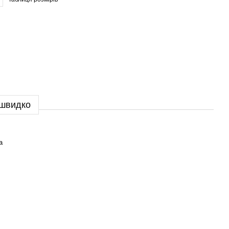
 швидко
а