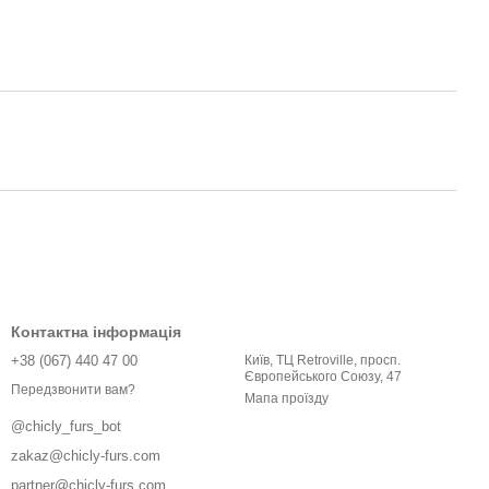
Контактна інформація
+38 (067) 440 47 00
Київ, ТЦ Retroville, просп.
Європейського Союзу, 47
Передзвонити вам?
Мапа проїзду
@chicly_furs_bot
zakaz@chicly-furs.com
partner@chicly-furs.com