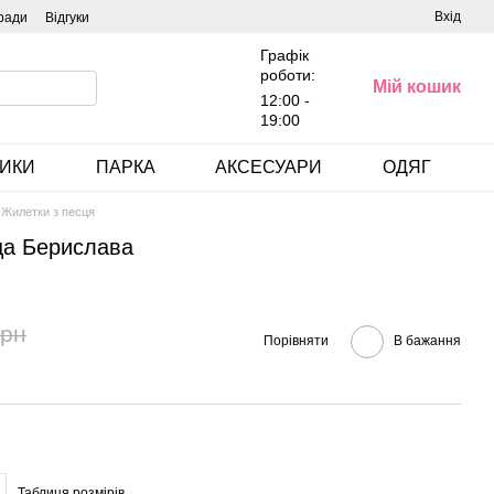
Вхід
ради
Відгуки
Графік
роботи:
Мій кошик
12:00 -
19:00
ИКИ
ПАРКА
АКСЕСУАРИ
ОДЯГ
Жилетки з песця
ца Берислава
грн
Порівняти
В бажання
Таблиця розмірів