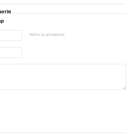
антія
ар
Увійти за допомогою