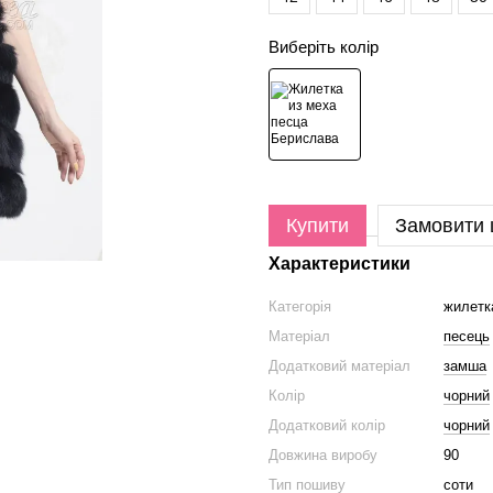
Виберіть колір
Купити
Замовити
Характеристики
Категорія
жилетк
Матеріал
песець
Додатковий матеріал
замша
Колір
чорний
Додатковий колір
чорний
Довжина виробу
90
Тип пошиву
соти