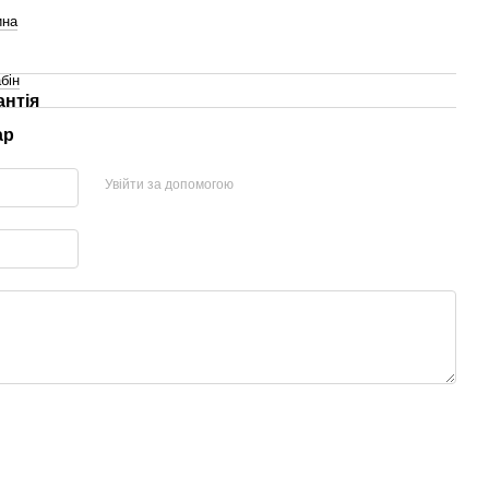
ина
бін
антія
ар
Увійти за допомогою