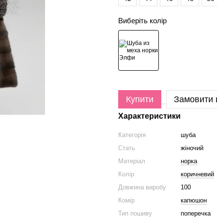
Виберіть колір
Купити
Замовити
Характеристики
Категорія
шуба
Стать
жіночий
Матеріал
норка
Колір
коричневий
Довжина виробу
100
Комір
капюшон
Тип пошиву
поперечка