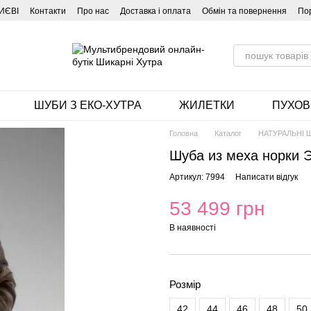
ИЄВІ
Контакти
Про нас
Доставка і оплата
Обмін та повернення
По
ШУБИ З ЕКО-ХУТРА
ЖИЛЕТКИ
ПУХОВ
Головна
Каталог
НАТУРАЛЬНІ 
Шуба из меха норки 
Артикул: 7994
Написати відгук
53 499 грн
В наявності
Розмір
42
44
46
48
50