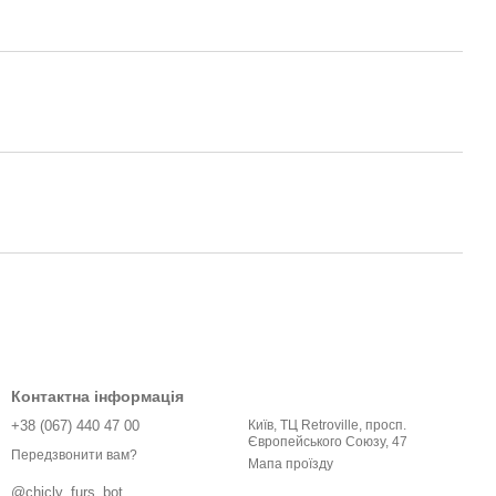
Контактна інформація
+38 (067) 440 47 00
Київ, ТЦ Retroville, просп.
Європейського Союзу, 47
Передзвонити вам?
Мапа проїзду
@chicly_furs_bot