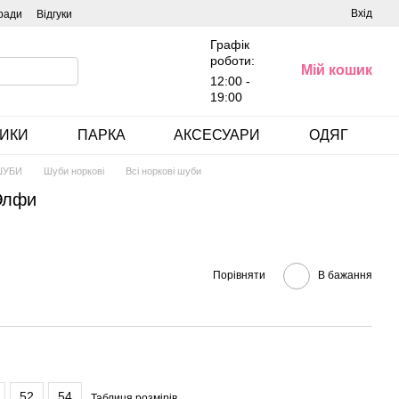
Вхід
ради
Відгуки
Графік
роботи:
Мій кошик
12:00 -
19:00
ИКИ
ПАРКА
АКСЕСУАРИ
ОДЯГ
ШУБИ
Шуби норкові
Всі норкові шуби
Элфи
Порівняти
В бажання
52
54
Таблиця розмірів