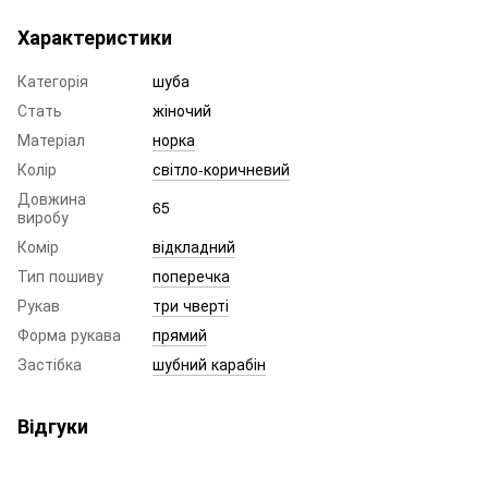
Характеристики
Категорія
шуба
Стать
жіночий
Матеріал
норка
Колір
світло-коричневий
Довжина
65
виробу
Комір
відкладний
Тип пошиву
поперечка
Рукав
три чверті
Форма рукава
прямий
Застібка
шубний карабін
Відгуки