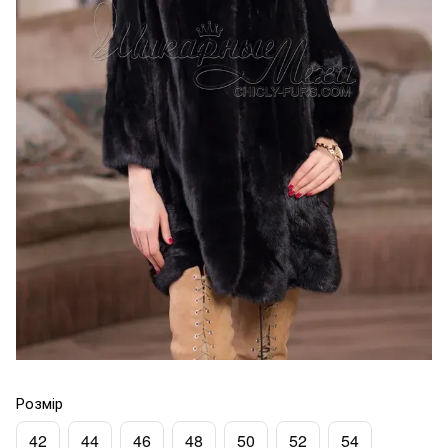
Розмір
42
44
46
48
50
52
54