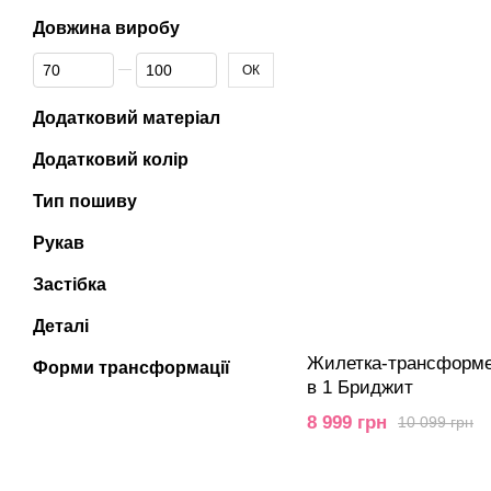
Довжина виробу
Від Довжина виробу
До Довжина виробу
ОК
Додатковий матеріал
Додатковий колір
Тип пошиву
Рукав
Застібка
Деталі
Жилетка-трансформе
Форми трансформації
в 1 Бриджит
8 999 грн
10 099 грн