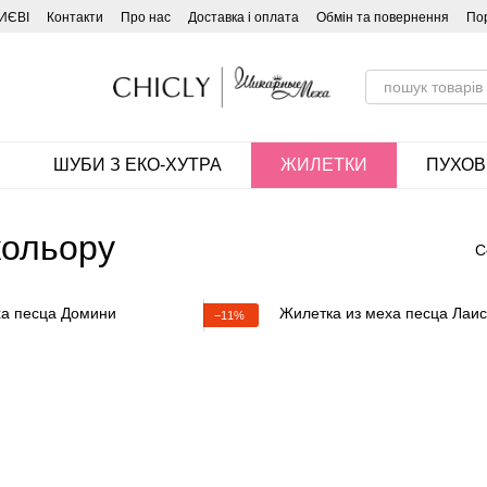
ИЄВІ
Контакти
Про нас
Доставка і оплата
Обмін та повернення
По
ШУБИ З ЕКО-ХУТРА
ЖИЛЕТКИ
ПУХОВ
кольору
С
−11%