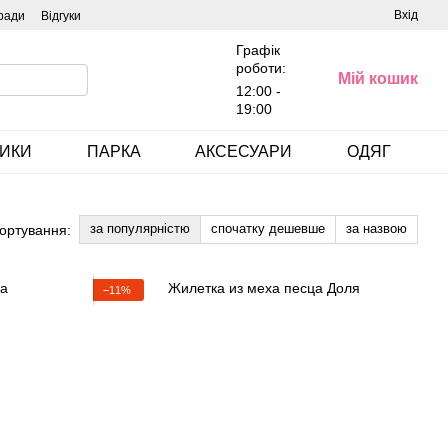
Вхід
ради
Відгуки
Графік
роботи:
Мій кошик
12:00 -
19:00
ИКИ
ПАРКА
АКСЕСУАРИ
ОДЯГ
за популярністю
спочатку дешевше
за назвою
ортування:
−11%