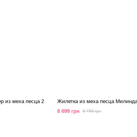
р из меха песца 2
Жилетка из меха песца Милинд
8 699 грн
9 799 грн