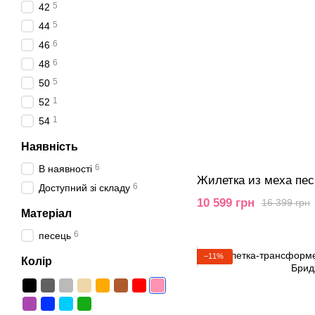
5
42
5
44
6
46
6
48
5
50
1
52
1
54
Наявність
6
В наявності
Жилетка из меха пе
6
Доступний зі складу
10 599 грн
16 399 грн
Матеріал
6
песець
−11%
Колір