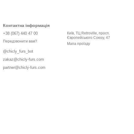
Контактна інформація
+38 (067) 440 47 00
Київ, ТЦ Retroville, просп.
Європейського Союзу, 47
Передзвонити вам?
Мапа проїзду
@chicly_furs_bot
zakaz@chicly-furs.com
partner@chicly-furs.com