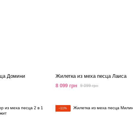
сца Домини
Жилетка из меха песца Лаиса
8 099 грн
9 099 грн
−11%