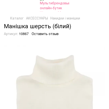
Каталог
АКСЕССУАРЫ
Накидки і манішки
Манішка шерсть (білий)
Артикул:
10867
Оставить отзыв