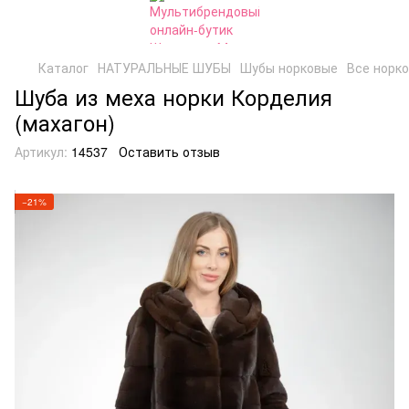
Каталог
НАТУРАЛЬНЫЕ ШУБЫ
Шубы норковые
Все норк
Шуба из меха норки Корделия
(махагон)
Артикул:
14537
Оставить отзыв
−21%