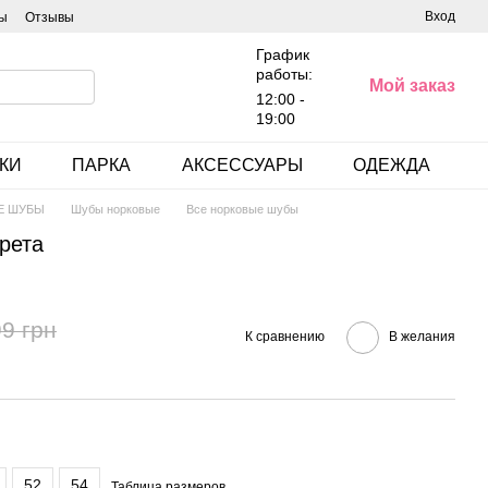
Вход
ы
Отзывы
График
работы:
Мой заказ
12:00 -
19:00
КИ
ПАРКА
АКСЕССУАРЫ
ОДЕЖДА
Е ШУБЫ
Шубы норковые
Все норковые шубы
рета
9 грн
К сравнению
В желания
52
54
Таблица размеров