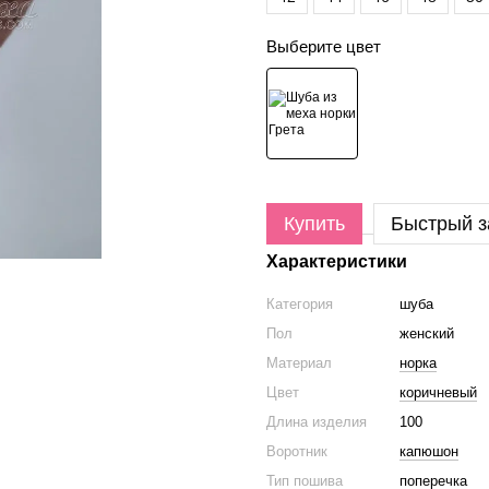
Выберите цвет
Купить
Быстрый з
Характеристики
Категория
шуба
Пол
женский
Материал
норка
Цвет
коричневый
Длина изделия
100
Воротник
капюшон
Тип пошива
поперечка