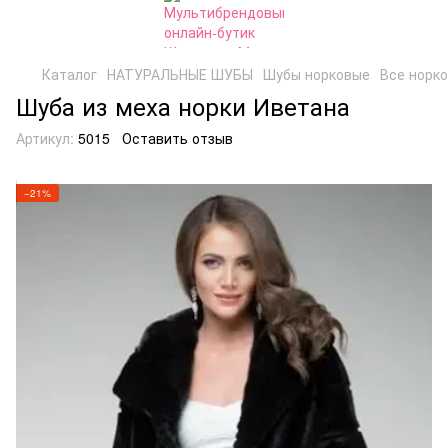
Каталог
НАТУРАЛЬНЫЕ ШУБЫ
Шубы норковые
Все норк
Шуба из меха норки Иветана
Артикул:
5015
Оставить отзыв
−21%