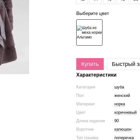
Выберите цвет
Купить
Быстрый з
Характеристики
Категория
шуба
Пол
женский
Материал
норка
Цвет
коричневый
Длина изделия
90
Воротник
капюшон
Тип пошива
поперечка