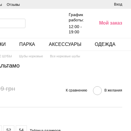
Вход
ы
Отзывы
График
работы:
Мой заказ
12:00 -
19:00
КИ
ПАРКА
АКСЕССУАРЫ
ОДЕЖДА
Е ШУБЫ
Шубы норковые
Все норковые шубы
Альтамо
9 грн
К сравнению
В желания
52
54
Таблица размеров