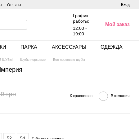
Вход
ы
Отзывы
График
работы:
Мой заказ
12:00 -
19:00
КИ
ПАРКА
АКСЕССУАРЫ
ОДЕЖДА
Е ШУБЫ
Шубы норковые
Все норковые шубы
Империя
9 грн
К сравнению
В желания
52
54
Таблица размеров