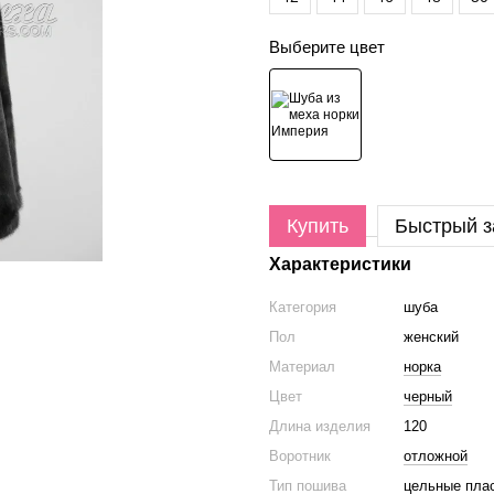
Выберите цвет
Купить
Быстрый з
Характеристики
Категория
шуба
Пол
женский
Материал
норка
Цвет
черный
Длина изделия
120
Воротник
отложной
Тип пошива
цельные пла