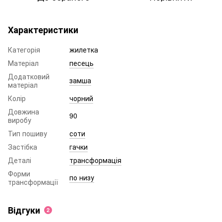
Характеристики
Категорія
жилетка
Матеріал
песець
Додатковий
замша
матеріал
Колір
чорний
Довжина
90
виробу
Тип пошиву
соти
Застібка
гачки
Деталі
трансформація
Форми
по низу
трансформації
Відгуки
2